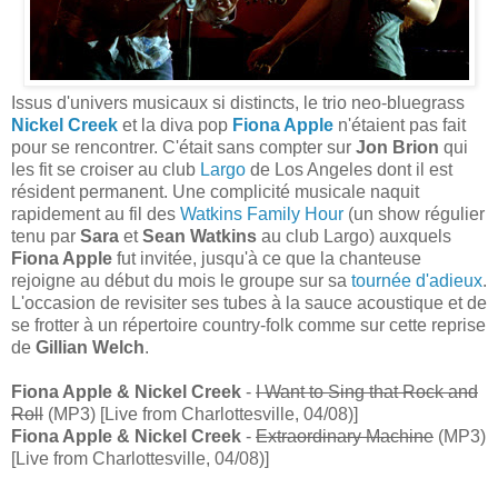
Issus d'univers musicaux si distincts, le trio neo-bluegrass
Nickel Creek
et la diva pop
Fiona Apple
n'étaient pas fait
pour se rencontrer. C'était sans compter sur
Jon Brion
qui
les fit se croiser au club
Largo
de Los Angeles dont il est
résident permanent. Une complicité musicale naquit
rapidement au fil des
Watkins Family Hour
(un show régulier
tenu par
Sara
et
Sean
Watkins
au club Largo) auxquels
Fiona Apple
fut invitée, jusqu'à ce que la chanteuse
rejoigne au début du mois le groupe sur sa
tournée d'adieux
.
L'occasion de revisiter ses tubes à la sauce acoustique et de
se frotter à un répertoire country-folk comme sur cette reprise
de
Gillian Welch
.
Fiona Apple & Nickel Creek
-
I Want to Sing that Rock and
Roll
(MP3) [Live from Charlottesville, 04/08)]
Fiona Apple & Nickel Creek
-
Extraordinary Machine
(MP3)
[Live from Charlottesville, 04/08)]